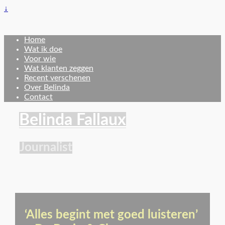
↓
Home
Wat ik doe
Voor wie
Wat klanten zeggen
Recent verschenen
Over Belinda
Contact
Belinda Fallaux
Journalist
‘Alles begint met goed luisteren’