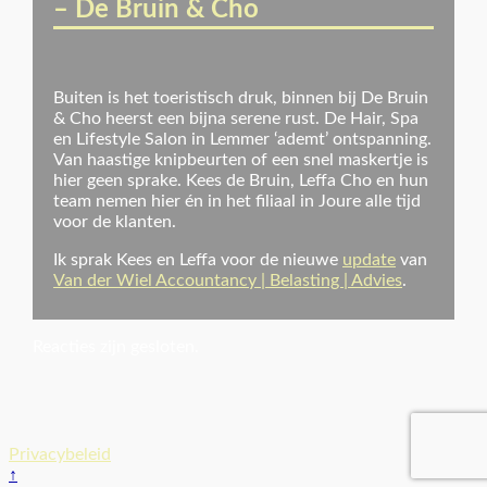
– De Bruin & Cho
Buiten is het toeristisch druk, binnen bij De Bruin
& Cho heerst een bijna serene rust. De Hair, Spa
en Lifestyle Salon in Lemmer ‘ademt’ ontspanning.
Van haastige knipbeurten of een snel maskertje is
hier geen sprake. Kees de Bruin, Leffa Cho en hun
team nemen hier én in het filiaal in Joure alle tijd
voor de klanten.
Ik sprak Kees en Leffa voor de nieuwe
update
van
Van der Wiel Accountancy | Belasting | Advies
.
Reacties zijn gesloten.
Privacybeleid
↑