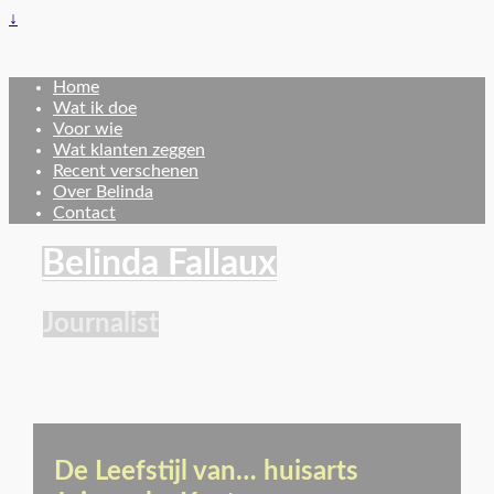
↓
Home
Wat ik doe
Voor wie
Wat klanten zeggen
Recent verschenen
Over Belinda
Contact
Belinda Fallaux
Journalist
De Leefstijl van… huisarts