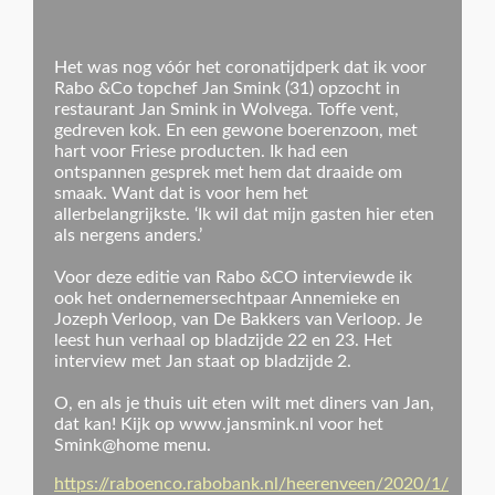
Het was nog vóór het coronatijdperk dat ik voor
Rabo &Co topchef Jan Smink (31) opzocht in
restaurant Jan Smink in Wolvega. Toffe vent,
gedreven kok. En een gewone boerenzoon, met
hart voor Friese producten. Ik had een
ontspannen gesprek met hem dat draaide om
smaak. Want dat is voor hem het
allerbelangrijkste. ‘Ik wil dat mijn gasten hier eten
als nergens anders.’
Voor deze editie van Rabo &CO interviewde ik
ook het ondernemersechtpaar Annemieke en
Jozeph Verloop, van De Bakkers van Verloop. Je
leest hun verhaal op bladzijde 22 en 23. Het
interview met Jan staat op bladzijde 2.
O, en als je thuis uit eten wilt met diners van Jan,
dat kan! Kijk op www.jansmink.nl voor het
Smink@home menu.
https://raboenco.rabobank.nl/heerenveen/2020/1/