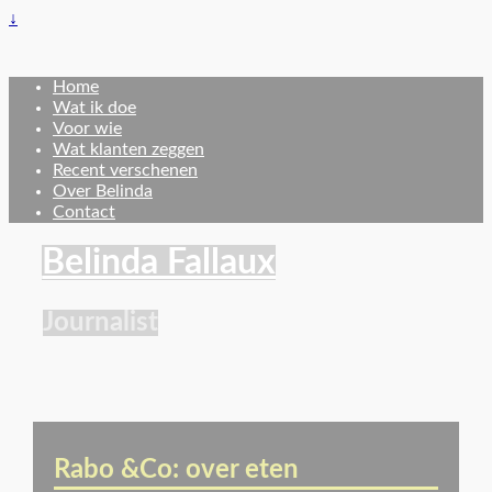
↓
Home
Wat ik doe
Voor wie
Wat klanten zeggen
Recent verschenen
Over Belinda
Contact
Belinda Fallaux
Journalist
Rabo &Co: over eten