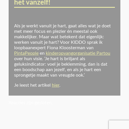
het vanzelf!
Als je werkt vanuit je hart, gaat alles wat je doet
met meer focus en plezier én meestal ook
makkelijker. Maar wat betekent dat eigenlijk:
werken vanuit je hart? Voor KIDDO sprak ik
loopbaanexpert Fiona Kloosterman van
PintaPeople
en
kinderopvangorganisatie Partou
over hun visie. ‘Je hart is briljant als
geluksindicator: voel je beklemming, dan is dat
een boodschap aan jezelf, en als je hart een
sprongetje maakt van vreugde ook.’
Je leest het artikel
hier
.
Reacties zijn gesloten.