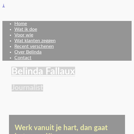
↓
Home
Wat ik doe
Voor wie
Wat klanten zeggen
Recent verschenen
Over Belinda
Contact
Belinda Fallaux
Journalist
Werk vanuit je hart, dan gaat