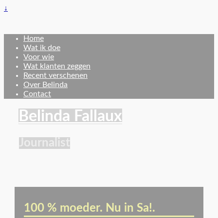
↓
Home
Wat ik doe
Voor wie
Wat klanten zeggen
Recent verschenen
Over Belinda
Contact
Belinda Fallaux
Journalist
100 % moeder. Nu in Sa!.