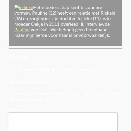
Het moederschap kent bijzondere
vormen. Pauline (32) heeft een relatie met Riekele
(36) en zorgt voor zijn dochter Jellieke (11), wier
moeder Oekje in 2011 overleed. Ik interviewde
Pauline
voor Sa!. ‘We hebben geen bloedband,
maar mijn liefde voor haar is onvoorwaardelijk.
Reacties
100 % moeder. Nu in Sa!.
— Geen reacties
Geef een reactie
Je e-mailadres wordt niet gepubliceerd.
Vereiste velden
zijn gemarkeerd met
*
Reactie
*