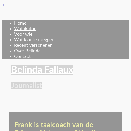
↓
Home
Wat ik doe
Voor wie
Wat klanten zeggen
Recent verschenen
Over Belinda
Contact
Belinda Fallaux
Journalist
Frank is taalcoach van de