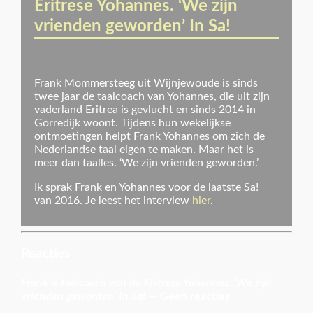
Eritrese Yohannes. ‘We zijn
vrienden geworden’ In Sa!
Frank Mommersteeg uit Wijnjewoude is sinds
twee jaar de taalcoach van Yohannes, die uit zijn
vaderland Eritrea is gevlucht en sinds 2014 in
Gorredijk woont. Tijdens hun wekelijkse
ontmoetingen helpt Frank Yohannes om zich de
Nederlandse taal eigen te maken. Maar het is
meer dan taalles. ‘We zijn vrienden geworden.’
Ik sprak Frank en Yohannes voor de laatste Sa!
van 2016. Je leest het interview
hier
.
Reacties
Frank is taalcoach van de Eritrese Yohannes. ‘We zijn
vrienden geworden’ In Sa!
— Geen reacties