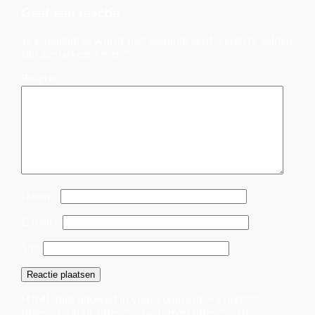
Geef een reactie
Je e-mailadres wordt niet gepubliceerd.
Vereiste velden
zijn gemarkeerd met
*
Reactie
*
Naam
*
E-mail
*
Site
HTML tags allowed in your comment: <a href=""
title=""> <abbr title=""> <acronym title=""> <b>