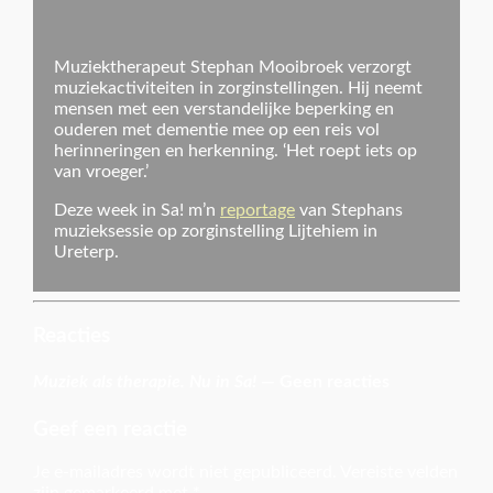
Muziektherapeut Stephan Mooibroek verzorgt
muziekactiviteiten in zorginstellingen. Hij neemt
mensen met een verstandelijke beperking en
ouderen met dementie mee op een reis vol
herinneringen en herkenning. ‘Het roept iets op
van vroeger.’
Deze week in Sa! m’n
reportage
van Stephans
muzieksessie op zorginstelling Lijtehiem in
Ureterp.
Reacties
Muziek als therapie. Nu in Sa!
— Geen reacties
Geef een reactie
Je e-mailadres wordt niet gepubliceerd.
Vereiste velden