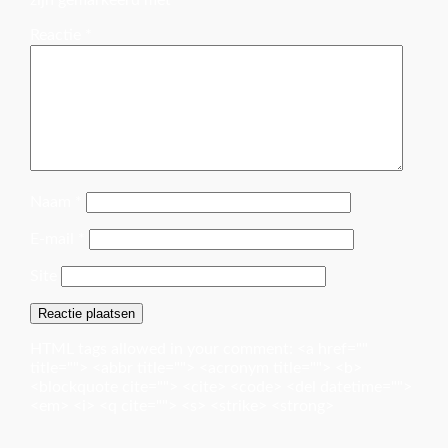
zijn gemarkeerd met
*
Reactie
*
Naam
*
E-mail
*
Site
HTML tags allowed in your comment: <a href=""
title=""> <abbr title=""> <acronym title=""> <b>
<blockquote cite=""> <cite> <code> <del datetime="">
<em> <i> <q cite=""> <s> <strike> <strong>