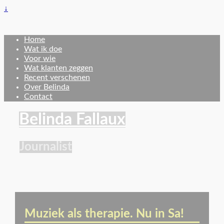
↓
Home
Wat ik doe
Voor wie
Wat klanten zeggen
Recent verschenen
Over Belinda
Contact
Belinda Fallaux
Journalist
Muziek als therapie. Nu in Sa!